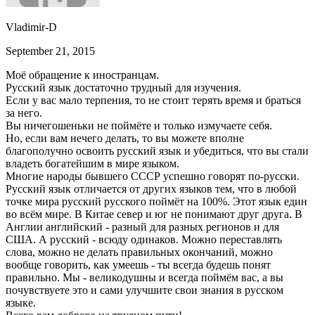
Vladimir-D
September 21, 2015
Моё обращение к иностранцам.
Русский язык достаточно трудный для изучения.
Если у вас мало терпения, то не стоит терять время и браться
за него.
Вы ничегошеньки не поймёте и только измучаете себя.
Но, если вам нечего делать, то вы можете вполне
благополучно освоить русский язык и убедиться, что вы стали
владеть богатейшим в мире языком.
Многие народы бывшего СССР успешно говорят по-русски.
Русский язык отличается от других языков тем, что в любой
точке мира русский русского поймёт на 100%. Этот язык един
во всём мире. В Китае север и юг не понимают друг друга. В
Англии английский - разный для разных регионов и для
США. А русский - всюду одинаков. Можно переставлять
слова, можно не делать правильных окончаний, можно
вообще говорить, как умеешь - ты всегда будешь понят
правильно. Мы - великодушны и всегда поймём вас, а вы
почувствуете это и сами улучшите свои знания в русском
языке.