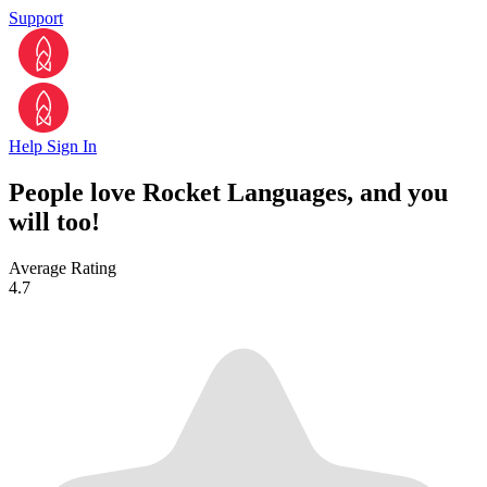
Support
Help
Sign In
People love Rocket Languages, and you
will too!
Average Rating
4.7